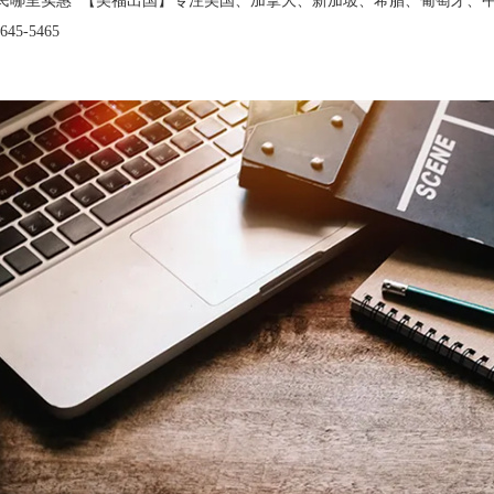
民哪里实惠 【美福出国】专注美国、加拿大、新加坡、希腊、葡萄牙、中
45-5465