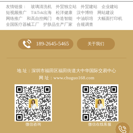
友情链接：
玻璃清洗机
外贸独立站
外贸建站
企业建站
短视频推广
TikTok出海
松洋健康
汉中博特
网站建设
网络推广
和高自控阀门
奇造智能
中油职培
大幅面打印机
全国医疗器械工厂
护肤品生产厂家
合规调查
189-2645-5465
关于我们
地 址：深圳市福田区福田街道大中华国际交易中心
网 址：www.chuguo168.com
微信咨询
微信在线客服