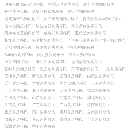
伊丽莎白 Paso购房移民
密尔沃基购房移民
纳什维尔购房移民
丹佛购房移民
新奥尔良购房移民
波特兰购房移民
路易斯维尔购房移民
拉斯维加斯购房移民
俄克拉荷马城购房移民
南本德购房移民
塔拉哈西购房移民
弗雷斯诺购房移民
阿尔布克基购房移民
威奇托购房移民
亚特兰大购房移民
长滩购房移民
堪萨斯城购房移民
圣何塞（加利福尼亚州）购房移民
安那翰购房移民
奥罗拉购房移民
圣安娜购房移民
Raleigh购房移民
阿灵顿购房移民
加拿大购房移民
温哥华购房移民
卡尔加里购房移民
埃德蒙顿购房移民
蒙特利尔购房移民
渥太华购房移民
马耳他购房移民
北京购房移民
天津购房移民
河北购房移民
山西购房移民
内蒙古购房移民
辽宁购房移民
吉林购房移民
黑龙江购房移民
上海购房移民
江苏购房移民
浙江购房移民
安徽购房移民
福建购房移民
江西购房移民
山东购房移民
河南购房移民
湖北购房移民
湖南购房移民
广东购房移民
广西购房移民
海南购房移民
重庆购房移民
四川购房移民
贵州购房移民
云南购房移民
西藏购房移民
甘肃购房移民
青海购房移民
宁夏购房移民
新疆购房移民
香港购房移民