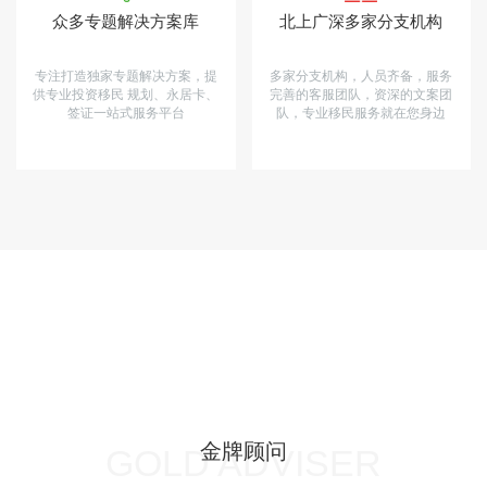
众多专题解决方案库
北上广深多家分支机构
专注打造独家专题解决方案，提
多家分支机构，人员齐备，服务
供专业投资移民 规划、永居卡、
完善的客服团队，资深的文案团
签证一站式服务平台
队，专业移民服务就在您身边
金牌顾问
GOLD ADVISER