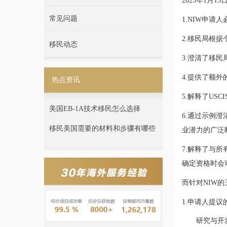
2025年1月15
常见问题
1.NIW申请
2.移民局根
移民动态
3.澄清了移
4.提供了额
热点资讯
5.解释了U
美国EB-1A技术移民怎么选择
6.通过示例
移民美国需要的材料和步骤有哪些
业潜力的广泛
7.解释了与
确定资格时会
而针对NIW
1.申请人提
研究与开