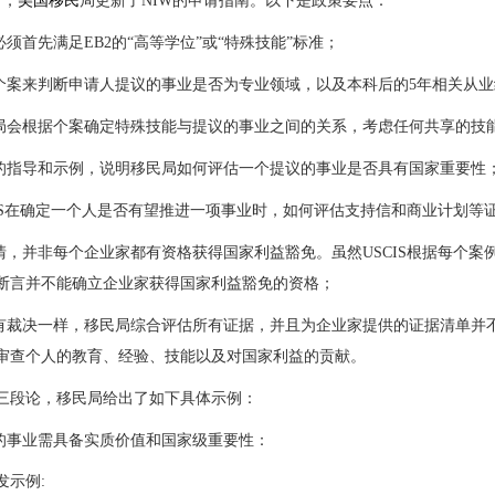
日，
美国移民
局更新了NIW的申请指南。以下是政策要点：
人必须首先满足EB2的“高等学位”或“特殊技能”标准；
据个案来判断申请人提议的事业是否为专业领域，以及本科后的5年相关从
民局会根据个案确定特殊技能与提议的事业之间的关系，考虑任何共享的技
外的指导和示例，说明移民局如何评估一个提议的事业是否具有国家重要性
SCIS在确定一个人是否有望推进一项事业时，如何评估支持信和商业计划等
澄清，并非每个企业家都有资格获得国家利益豁免。虽然USCIS根据每个
断言并不能确立企业家获得国家利益豁免的资格；
所有裁决一样，移民局综合评估所有证据，并且为企业家提供的证据清单并
审查个人的教育、经验、技能以及对国家利益的贡献。
的三段论，移民局给出了如下具体示例：
议的事业需具备实质价值和国家级重要性：
发示例: