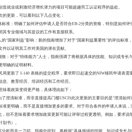
创造就业或刺激经济增长潜力的项目可能超越劳工认证程序的益处。
次的更新，可以看到以下几点变化：
资格标准：明确了如何评估申请人是否符合EB-2分类的资格，特别是如何
明其专业领域与其提议的工作有直接联系。
请人的“国家利益”影响：新的指南增加了对于“国家利益重要性”的评估标
文件以证明其工作对美国的潜在贡献。
更细致：对于“特殊能力”人士，指南强调了将根据具体的技能、知识或专
更明确的证明材料。
局更新了 I-140 表格的提交程序，要求即日起递交的NIW移民申请表需要
信息、教育经历、培训经历和工作经历。
意味着政策变得更严格，具体理由如下：
是为了澄清标准，而非直接提高门槛USCIS此次更新的主要目的是“澄清如
标准更明确，而不是直接增加更多的要求。对于符合条件的申请人来说，
细化，但不意味着要求增加政策更新可能让评审过程更透明。例如，要求说
计划书）。
个案分析而非一刀切。指南中提到，将根据“具体领域的技能、知识或专长